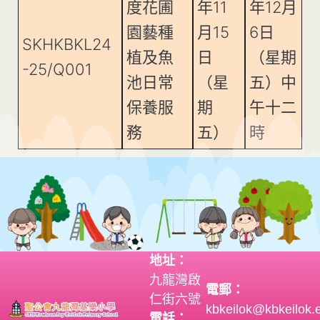
度花圃
年11
年12月
園藝種
月15
6日
SKHKBKL24
植及魚
日
（星期
-25/Q001
池日常
（星
五）中
保養服
期
午十二
務
五）
時
地址：
九龍灣啟
電郵：
仁街六號
kbkeilok@kbkeilok.
電話：