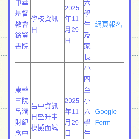
中華
六
2025
基督
學
學校資訊
年11
教會
生
網頁報名
日
月29
銘賢
及
日
書院
家
長
小
四
東華
至
三院
2025
小
呂中資訊
呂潤
年11
六
Google
日暨升中
財紀
月29
學
Form
模擬面試
念中
日
生