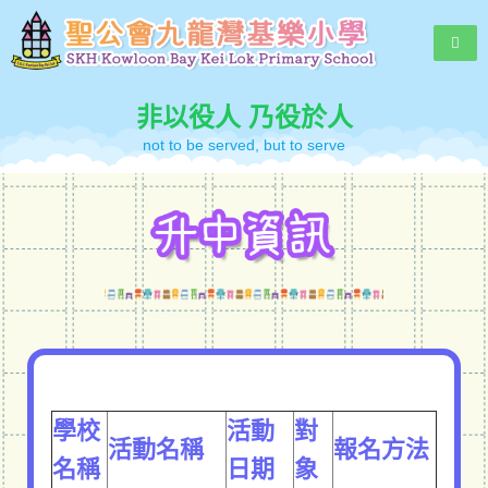
非以役人 乃役於人
not to be served, but to serve
學校
活動
對
活動名稱
報名方法
名稱
日期
象