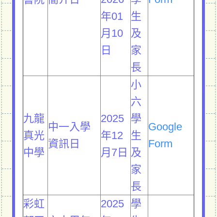
年01
生
月10
及
日
家
長
小
六
九龍
2025
學
中一入學
Google
真光
年12
生
資訊日
Form
中學
月7日
及
家
長
彩虹
2025
學