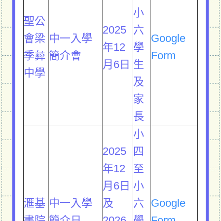
小
聖公
2025
六
會梁
中一入學
Google
年12
學
季彜
簡介會
Form
月6日
生
中學
及
家
長
小
2025
四
年12
至
月6日
小
滙基
中一入學
及
六
Google
書院
簡介日
2026
學
Form