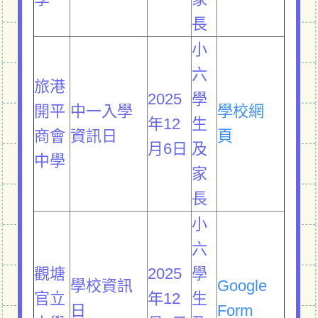
長
小
六
旅港
2025
學
開平
中一入學
學校網
年12
生
商會
資訊日
頁
月6日
及
中學
家
長
小
六
觀塘
2025
學
學校資訊
Google
官立
年12
生
日
Form