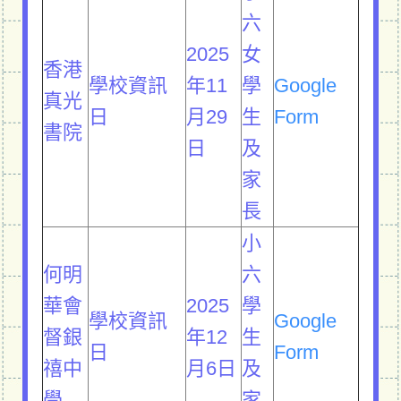
六
2025
女
香港
學校資訊
年11
學
Google
真光
日
月29
生
Form
書院
日
及
家
長
小
何明
六
華會
2025
學
學校資訊
Google
督銀
年12
生
日
Form
禧中
月6日
及
學
家