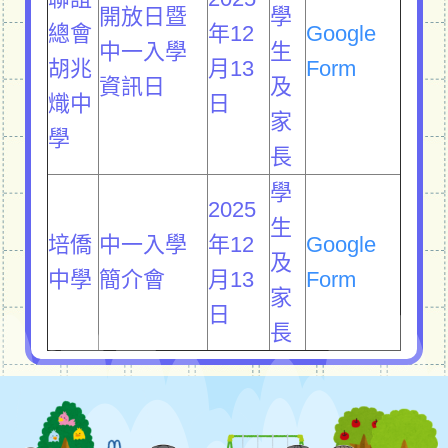
開放日暨
學
總會
年12
Google
中一入學
生
胡兆
月13
Form
資訊日
及
熾中
日
家
學
長
學
2025
生
培僑
中一入學
年12
Google
及
中學
簡介會
月13
Form
家
日
長