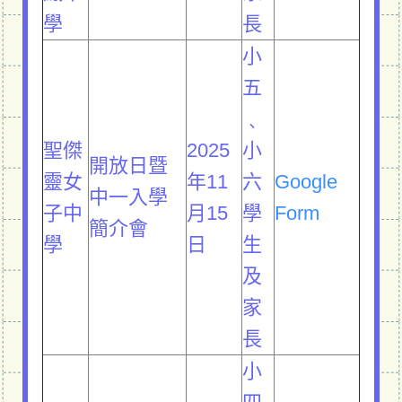
學
長
小
五
﹑
聖傑
2025
小
開放日暨
靈女
年11
六
Google
中一入學
子中
月15
學
Form
簡介會
學
日
生
及
家
長
小