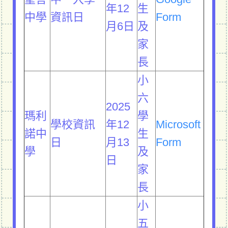
年12
生
中學
資訊日
Form
月6日
及
家
長
小
六
2025
瑪利
學
學校資訊
年12
Microsoft
諾中
生
日
月13
Form
學
及
日
家
長
小
五