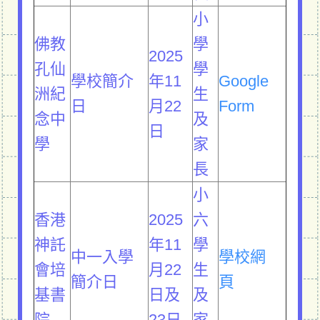
小
佛教
學
2025
孔仙
學
學校簡介
年11
Google
洲紀
生
日
月22
Form
念中
及
日
學
家
長
小
香港
2025
六
神託
年11
學
中一入學
學校網
會培
月22
生
簡介日
頁
基書
日及
及
院
23日
家