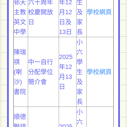
邨天
六十周年
年12
生
主教
校慶開放
月12
及
學校網頁
英文
日
日及
家
中學
13日
長
小
陳瑞
六
2025
祺
中一自行
學
年12
(喇
分配學位
生
學校網頁
月13
沙)
簡介會
及
日
書院
家
長
小
順德
六
聯誼
2025