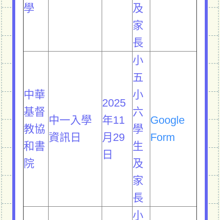
學
及
家
長
小
五
中華
小
2025
基督
六
中一入學
年11
Google
教協
學
資訊日
月29
Form
和書
生
日
院
及
家
長
小