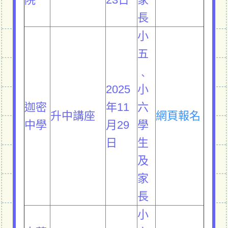
長
小
五
﹑
2025
小
迦密
年11
六
升中講座
網頁報名
中學
月29
學
日
生
及
家
長
小