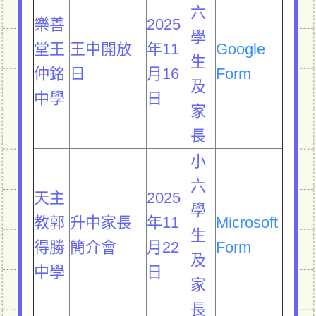
六
樂善
2025
學
堂王
王中開放
年11
Google
生
仲銘
日
月16
Form
及
中學
日
家
長
小
六
天主
2025
學
教郭
升中家長
年11
Microsoft
生
得勝
簡介會
月22
Form
及
中學
日
家
長