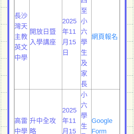
四
至
長沙
2025
小
灣天
開放日暨
年11
六
主教
網頁報名
入學講座
月15
學
英文
日
生
中學
及
家
長
小
六
2025
學
高雷
升中全攻
年11
Google
生
中學
略
月15
Form