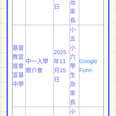
及
日
家
長
小
五
基督
小
2025
教宣
六
中一入學
年11
Google
道會
學
簡介會
月15
Form
宣基
生
日
中學
及
家
長
小