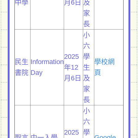
中學
月6日
及
家
長
小
六
2025
學
民生
Information
學校網
年12
生
書院
Day
頁
月6日
及
家
長
小
六
2025
學
聖言
中一入學
Google