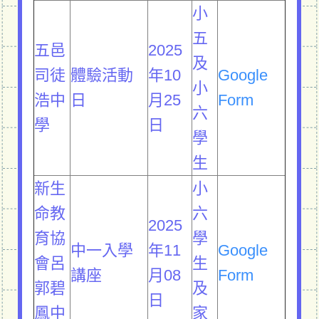
小
五
五邑
2025
及
司徒
體驗活動
年10
Google
小
浩中
日
月25
Form
六
學
日
學
生
新生
小
命教
六
2025
育協
學
中一入學
年11
Google
會呂
生
講座
月08
Form
郭碧
及
日
鳳中
家